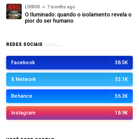
LIVROS
7 months ago
O Iluminado: quando o isolamento revela o
pior do ser humano
REDES SOCIAIS
Facebook
38.5K
X Network
32.1K
Behance
56.2K
Instagram
18.9K