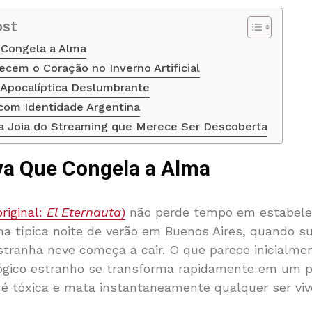
ost
 Congela a Alma
cem o Coração no Inverno Artificial
Apocalíptica Deslumbrante
com Identidade Argentina
ma Joia do Streaming que Merece Ser Descoberta
va Que Congela a Alma
original:
El Eternauta
)
não perde tempo em estabelec
a típica noite de verão em Buenos Aires, quando s
tranha neve começa a cair. O que parece inicialm
gico estranho se transforma rapidamente em um 
e é tóxica e mata instantaneamente qualquer ser viv