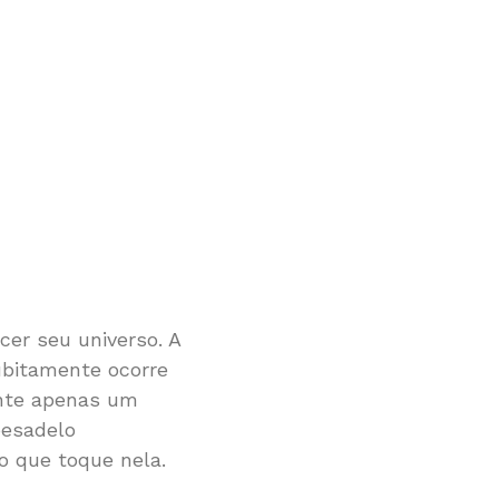
er seu universo. A
ubitamente ocorre
ente apenas um
pesadelo
o que toque nela.