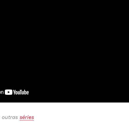
 outras
séries