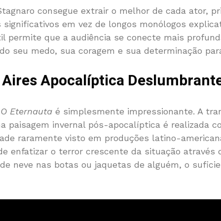
Stagnaro consegue extrair o melhor de cada ator, 
s significativos em vez de longos monólogos explicat
il permite que a audiência se conecte mais profu
do seu medo, sua coragem e sua determinação para
Aires Apocalíptica Deslumbrant
e
O Eternauta
é simplesmente impressionante. A tra
 paisagem invernal pós-apocalíptica é realizada c
dade raramente visto em produções latino-americanas
de enfatizar o terror crescente da situação através 
de neve nas botas ou jaquetas de alguém, o suficie