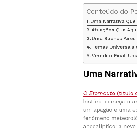
Conteúdo do P
Uma Narrativa Que
Atuações Que Aque
Uma Buenos Aires 
Temas Universais 
Veredito Final: U
Uma Narrati
O Eternauta
(título 
história começa num
um apagão e uma es
fenômeno meteoroló
apocalíptico: a nev