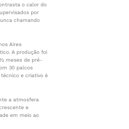
ontrasta o calor do
supervisados por
, nunca chamando
nos Aires
ico. A produção foi
4½ meses de pré-
com 30 palcos
técnico e criativo é
nte a atmosfera
crescente e
ade em meio ao