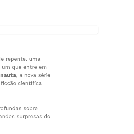
de repente, uma
r um que entre em
rnauta
, a nova série
icção científica
rofundas sobre
randes surpresas do