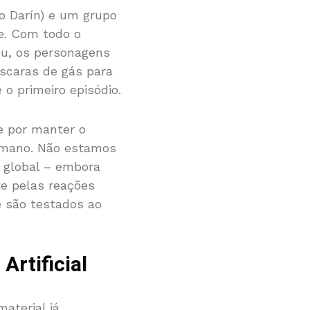
o Darín) e um grupo
e. Com todo o
éu, os personagens
scaras de gás para
o primeiro episódio.
ue por manter o
humano. Não estamos
e global – embora
e pelas reações
e são testados ao
rtificial
aterial já