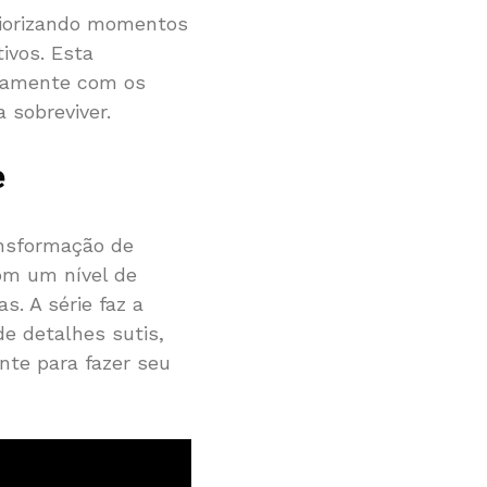
priorizando momentos
ivos. Esta
ndamente com os
 sobreviver.
e
nsformação de
om um nível de
. A série faz a
de detalhes sutis,
nte para fazer seu