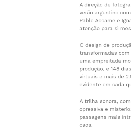
A direção de fotogr
verão argentino com 
Pablo Accame e Igna
atenção para si mes
O design de produçã
transformadas com pr
uma empreitada mon
produção, e 148 dia
virtuais e mais de 2
evidente em cada qu
A trilha sonora, co
opressiva e misteri
passagens mais int
caos.