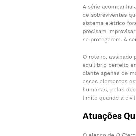
A série acompanha J
de sobreviventes qu
sistema elétrico fo
precisam improvisa
se protegerem. A sen
O roteiro, assinado 
equilíbrio perfeito
diante apenas de ma
esses elementos est
humanas, pelas deci
limite quando a civi
Atuações Que
O elenco de
O Eter