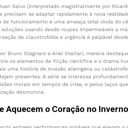
uan Salvo (interpretado magistralmente por Ricard
e precisam se adaptar rapidamente à nova realidad
ra de funcionamento e uma ameaça letal vinda do c
r soluções usando desde roupas impermeáveis a má
sação de claustrofobia e urgência é palpável desde 
por Bruno Stagnaro e Ariel Staltari, merece destaq
 entre os elementos de ficção científica e o drama 
is uma história de invasão alienígena ou catástrof
ejam presentes. A série se interessa profundament
sões morais em tempos de crise, e pelos laços qu
lização desmorona.
 Aquecem o Coração no Inverno A
nauta
entrega performances notáveis que elevam o m