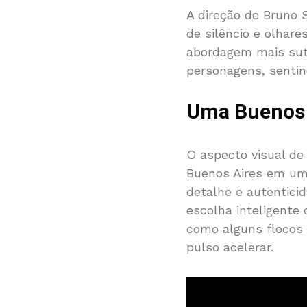
A direção de Bruno 
de silêncio e olhare
abordagem mais sut
personagens, sentin
Uma Buenos 
O aspecto visual d
Buenos Aires em uma
detalhe e autentici
escolha inteligente 
como alguns flocos 
pulso acelerar.