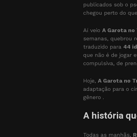
publicados sob o p
chegou perto do que 
Aí veio
A Garota no
semanas, quebrou r
traduzido para
44 i
que não é de jogar e
compulsiva, de pren
Hoje,
A Garota no 
adaptação para o ci
gênero
.
A história q
Todas as manhãs,
R