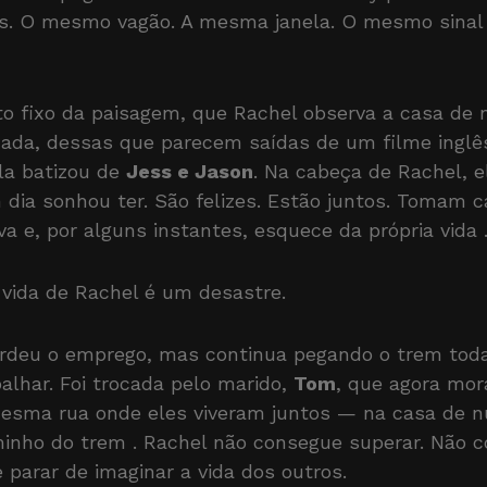
ias. O mesmo vagão. A mesma janela. O mesmo sinal
nto fixo da paisagem, que Rachel observa a casa de
nada, dessas que parecem saídas de um filme inglê
ela batizou de
Jess e Jason
. Na cabeça de Rachel, 
dia sonhou ter. São felizes. Estão juntos. Tomam c
va e, por alguns instantes, esquece da própria vida
vida de Rachel é um desastre.
erdeu o emprego, mas continua pegando o trem to
balhar. Foi trocada pelo marido,
Tom
, que agora mo
mesma rua onde eles viveram juntos — na casa de 
minho do trem
. Rachel não consegue superar. Não 
 parar de imaginar a vida dos outros.