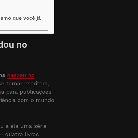
esmo que você já
udou no
ns
nasceu no
e tornar escritora,
ia para publicações
periência com o mundo
u a ela uma série
 quatro livros