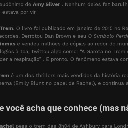
seudônimo de
Amy Silver
. Nenhum deles fez barul
estava por vir.
 Trem
. O livro foi publicado em janeiro de 2015 no R
ecordes. Derrotou Dan Brown e seu
O Símbolo Perd
diomas
e vendeu milhões de cópias ao redor do mu
logios à toa, twittou algo como: “A Garota no Trem 
der a respiração”
. E pronto. O fenômeno estava con
Trem
é um dos thrillers mais vendidos da história r
nema (Emily Blunt no papel de Rachel), e continua
ue você acha que conhece (mas 
achel
pega o trem das 8h04 de Ashbury para Lond