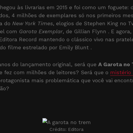
hegou às livrarias em 2015 e foi como um foguete: d
idos, 4 milhões de exemplares só nos primeiros me
ta do
New York Times
, elogios de Stephen King no T
vel com
Garota Exemplar
, de Gillian Flynn
. E agora,
Editora Record mantendo o clássico vivo nas pratele
o filme estrelado por Emily Blunt
.
nos do lançamento original, será que
A Garota no
e fez com milhões de leitores? Será que o
mistério
protagonista mais problemática que você vai encontr
ção?
Crédito: Editora