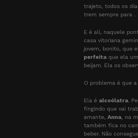
trajeto, todos os d
trem sempre para
.
E é ali, naquele po
casa vitoriana gemi
jovem, bonito, que 
perfeita
que ela um 
beijam. Ela os obser
O problema é que a 
Ela é
alcoólatra
. P
fingindo que vai tra
amante,
Anna
, na 
também fica no ca
beber. Não consegue