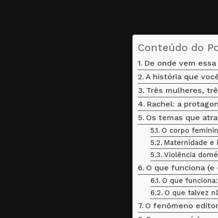
Conteúdo do P
De onde vem essa h
A história que vo
Três mulheres, tr
Rachel: a protagon
Os temas que atra
O corpo feminin
Maternidade e i
Violência domé
O que funciona (e 
O que funciona:
O que talvez n
O fenômeno editori