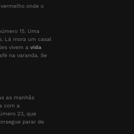
 vermelho onde o
 número 15. Uma
s. Lá mora um casal
eles vivem a
vida
afé na varanda. Se
.
das as manhãs
ra com a
número 23, que
consegue parar de