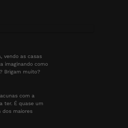
a, vendo as casas
ega imaginando como
s? Brigam muito?
 lacunas com a
ia ter. É quase um
m dos maiores