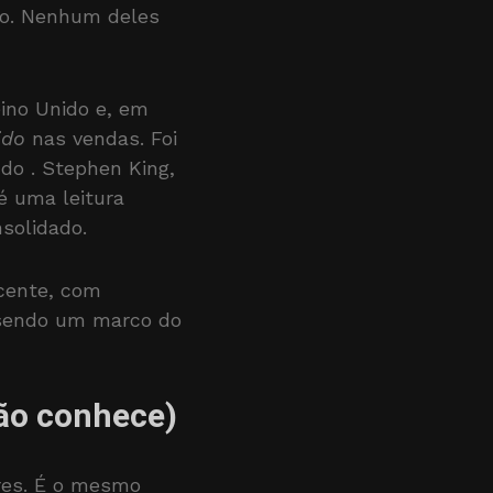
ho. Nenhum deles
eino Unido e, em
ido
nas vendas. Foi
ndo
. Stephen King,
é uma leitura
solidado.
ecente, com
 sendo um marco do
não conhece)
res. É o mesmo