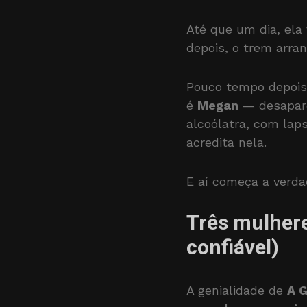
Até que um dia, ela
depois, o trem arra
Pouco tempo depois
é
Megan
— desapa
alcoólatra, com lap
acredita nela.
E aí começa a verdad
Três mulhere
confiável)
A genialidade de
A 