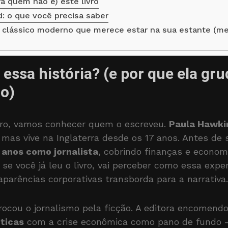
a quem não é) este livro
: o que você precisa saber
um clássico moderno que merece estar na sua estante (m
essa história? (e por que ela gr
o)
ivro, vamos conhecer quem o escreveu.
Paula Hawki
 mas vive na Inglaterra desde os 17 anos. Antes de s
 anos como jornalista
, cobrindo finanças e econom
, se você já leu o livro, vai perceber como essa ex
parências corporativas transborda para a narrativa.
ocou o jornalismo pela ficção. A editora encomendo
ticas
com a crise econômica como pano de fundo —