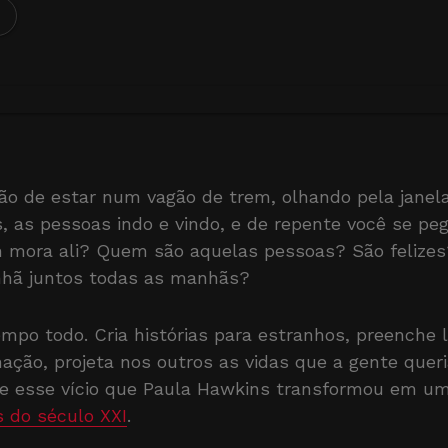
o de estar num vagão de trem, olhando pela janel
s, as pessoas indo e vindo, e de repente você se p
m mora ali? Quem são aquelas pessoas? São felize
hã juntos todas as manhãs?
tempo todo. Cria histórias para estranhos, preenche
nação, projeta nos outros as vidas que a gente quer
te esse vício que Paula Hawkins transformou em u
s do século XXI
.