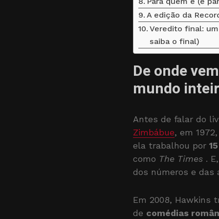
Para quem é (e par
A edição da Record
Veredito final: 
saiba o final)
De onde vem 
mundo inteir
Antes de falar do l
Zimbábue
, em 1972,
ela trabalhou por
15
como
The Times
. E
dos números e das a
Em 2008, Hawkins tr
de
comédias român