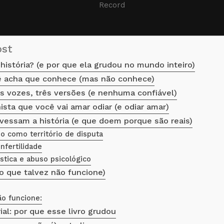
Record
ost
istória? (e por que ela grudou no mundo inteiro)
cê acha que conhece (mas não conhece)
ês vozes, três versões (e nenhuma confiável)
ista que você vai amar odiar (e odiar amar)
vessam a história (e que doem porque são reais)
o como território de disputa
nfertilidade
stica e abuso psicológico
o que talvez não funcione)
ão funcione:
al: por que esse livro grudou