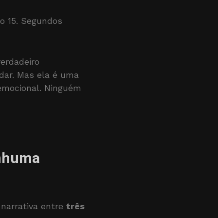
ro 15. Segundos
erdadeiro
judar. Mas ela é uma
 emocional. Ninguém
enhuma
 narrativa entre
três