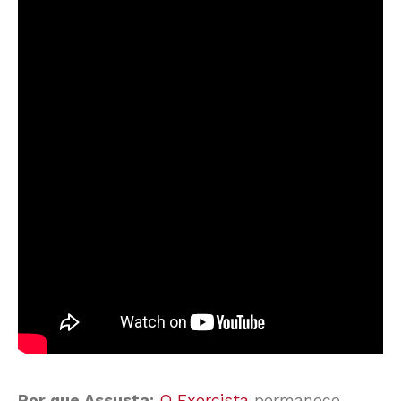
Por que Assusta:
O Exorcista
permanece