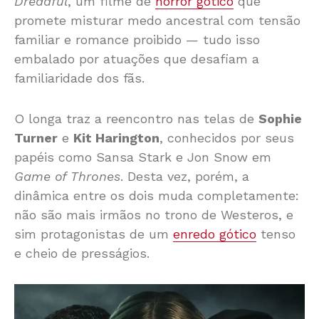
Dreadful
, um filme de
horror gótico
que
promete misturar medo ancestral com tensão
familiar e romance proibido — tudo isso
embalado por atuações que desafiam a
familiaridade dos fãs.
O longa traz a reencontro nas telas de
Sophie
Turner
e
Kit Harington
, conhecidos por seus
papéis como Sansa Stark e Jon Snow em
Game of Thrones
. Desta vez, porém, a
dinâmica entre os dois muda completamente:
não são mais irmãos no trono de Westeros, e
sim protagonistas de um
enredo gótico
tenso
e cheio de presságios.