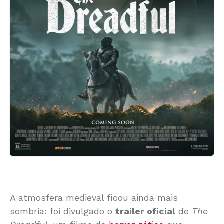
A atmosfera medieval ficou ainda mais
sombria: foi divulgado o
trailer oficial
de
The